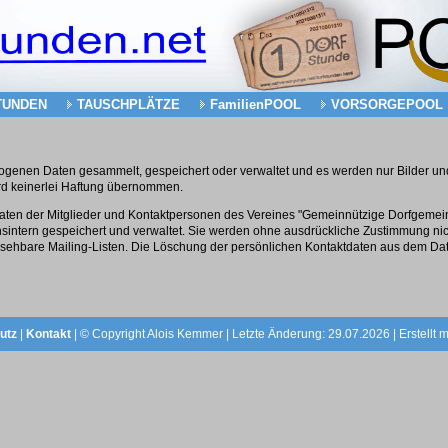
TUNDEN
TAUSCHPLÄTZE
FamilienPOOL
VORSORGEPOOL
genen Daten gesammelt, gespeichert oder verwaltet und es werden nur Bilder und
wird keinerlei Haftung übernommen.
ten der Mitglieder und Kontaktpersonen des Vereines "Gemeinnützige Dorfgemeins
sintern gespeichert und verwaltet. Sie werden ohne ausdrückliche Zustimmung nich
insehbare Mailing-Listen. Die Löschung der persönlichen Kontaktdaten aus dem D
utz
|
Kontakt
| © Copyright Alois Kemmer | Letzte Änderung: 29.07.2026 | Erstellt m